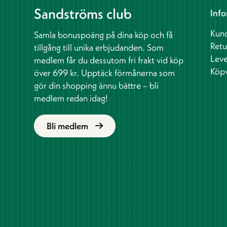
Sandströms club
Info
Kund
Samla bonuspoäng på dina köp och få
Retu
tillgång till unika erbjudanden. Som
Leve
medlem får du dessutom fri frakt vid köp
Köpv
över 699 kr. Upptäck förmånerna som
gör din shopping ännu bättre – bli
medlem redan idag!
Bli medlem