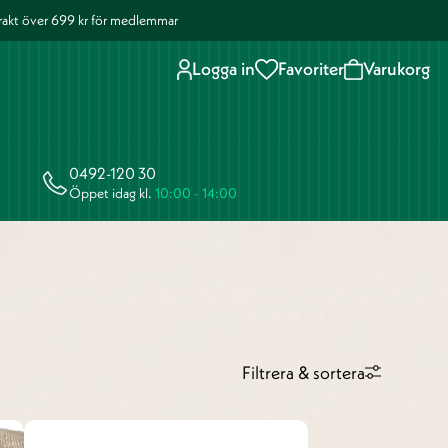
 frakt över 699 kr för medlemmar
Logga in
Favoriter
Varukorg
0492-120 30
Öppet idag kl.
10:00 - 14:00
Filtrera & sortera