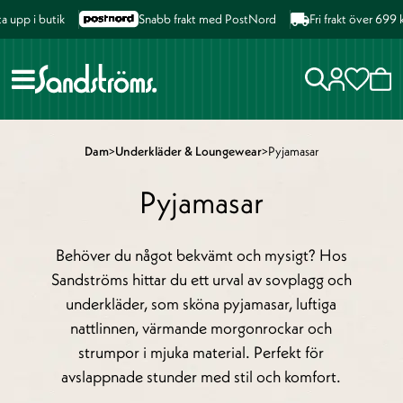
upp i butik
Snabb frakt med PostNord
Fri frakt över 699 k
Dam
>
Underkläder & Loungewear
>
Pyjamasar
Pyjamasar
Behöver du något bekvämt och mysigt? Hos
Sandströms hittar du ett urval av sovplagg och
underkläder, som sköna pyjamasar, luftiga
nattlinnen, värmande morgonrockar och
strumpor i mjuka material. Perfekt för
avslappnade stunder med stil och komfort.