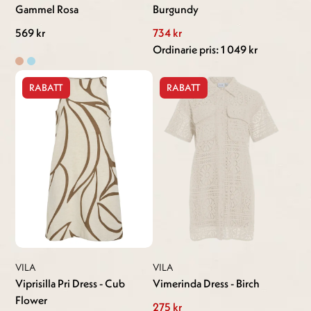
Gammel Rosa
Burgundy
569 kr
734 kr
Ordinarie pris: 1 049 kr
RABATT
RABATT
VILA
VILA
Viprisilla Pri Dress - Cub
Vimerinda Dress - Birch
Flower
275 kr