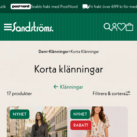
Snabb frakt med PostNord
Fri frakt över 699 kr för medlemm
Dam
>
Klänningar
>
Korta Klänningar
Korta klänningar
Klänningar
17 produkter
Filtrera & sortera
NYHET
NYHET
RABATT