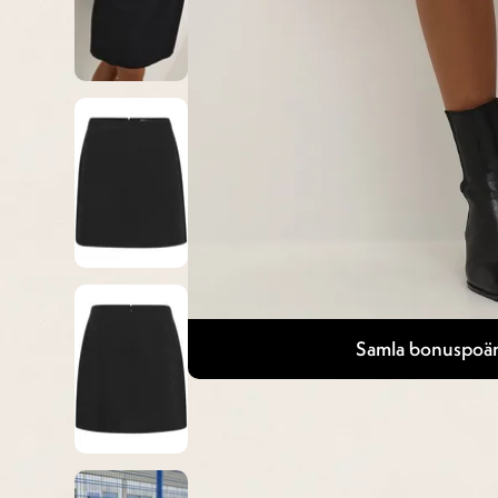
Samla bonuspoän