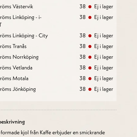
röms Västervik
38
Ej i lager
röms Linköping - i-
38
Ej i lager
T
röms Linköping - City
38
Ej i lager
röms Tranås
38
Ej i lager
tröms Norrköping
38
Ej i lager
tröms Vetlanda
38
Ej i lager
tröms Motala
38
Ej i lager
tröms Jönköping
38
Ej i lager
eskrivning
formade kjol från Kaffe erbjuder en smickrande