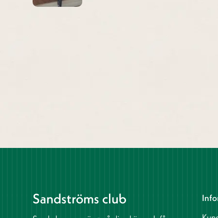
Sandströms club
Info
Kund