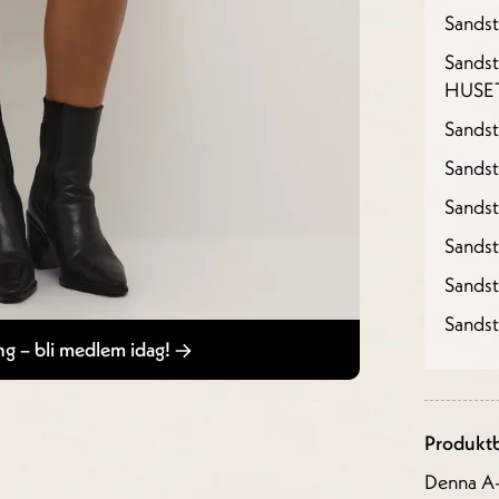
Sandst
Sandst
HUSE
Sandst
Sandst
Sands
Sands
Sands
Sands
g – bli medlem idag!
Produktb
Denna A-