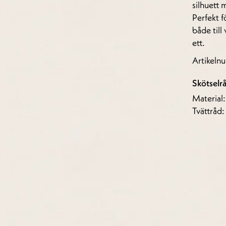
silhuett 
Perfekt f
både till
ett.
Artikel
Skötselr
Material
Tvättråd: