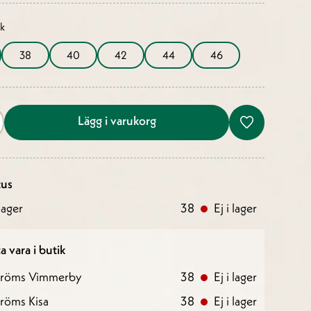
ek
38
40
42
44
46
Lägg i varukorg
tus
ager
38
Ej i lager
a vara i butik
tröms Vimmerby
38
Ej i lager
röms Kisa
38
Ej i lager