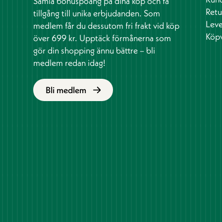
Samla bonuspoäng på dina köp och få
Retu
tillgång till unika erbjudanden. Som
Leve
medlem får du dessutom fri frakt vid köp
Köpv
över 699 kr. Upptäck förmånerna som
gör din shopping ännu bättre – bli
medlem redan idag!
Bli medlem