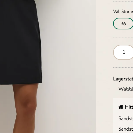
Välj Storl
36
Lagersta
Webbl
Hitt
Sands
Sandst