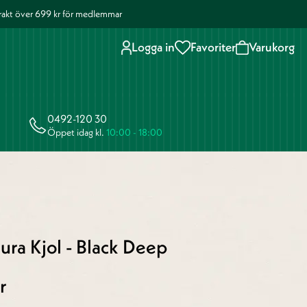
 frakt över 699 kr för medlemmar
Logga in
Favoriter
Varukorg
0492-120 30
Öppet idag kl.
10:00 - 18:00
ura Kjol - Black Deep
r