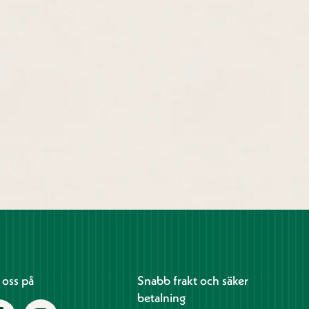
j oss på
Snabb frakt och säker
betalning