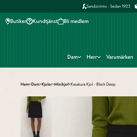
Sandströms - Sedan 1923
Butiker
Kundtjänst
Bli medlem
Dam
Herr
Varumärken
Hem
>
Dam
>
Kjolar
>
Minikjol
>
Kasakura Kjol - Black Deep