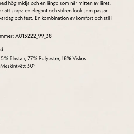
med hög midja och en längd som når mitten av låret.
ör att skapa en elegant och stilren look som passar
 vardag och fest. En kombination av komfort och stil i
nummer: A013222_99_38
åd
: 5% Elastan, 77% Polyester, 18% Viskos
 Maskintvätt 30°