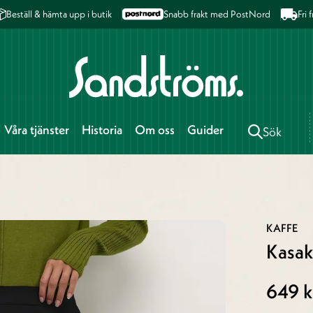
Beställ & hämta upp i butik
Snabb frakt med PostNord
Fri
Våra tjänster
Historia
Om oss
Guider
Sök
KAFFE
Kasak
649 k