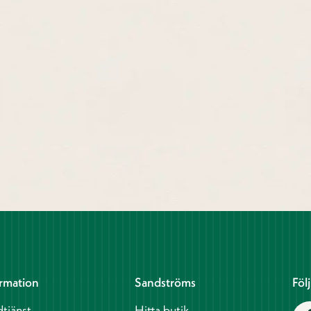
rmation
Sandströms
Föl
tjänst
Hitta butik