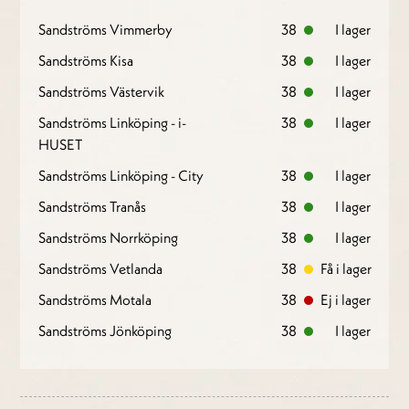
Sandströms Vimmerby
38
I lager
Sandströms Kisa
38
I lager
Sandströms Västervik
38
I lager
Sandströms Linköping - i-
38
I lager
HUSET
Sandströms Linköping - City
38
I lager
Sandströms Tranås
38
I lager
Sandströms Norrköping
38
I lager
Sandströms Vetlanda
38
Få i lager
Sandströms Motala
38
Ej i lager
Sandströms Jönköping
38
I lager