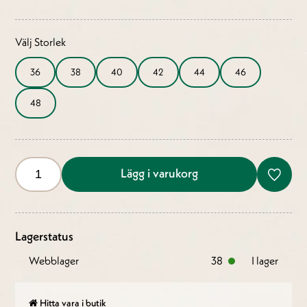
Välj Storlek
36
38
40
42
44
46
48
Lägg i varukorg
Lagerstatus
Webblager
38
I lager
Hitta vara i butik