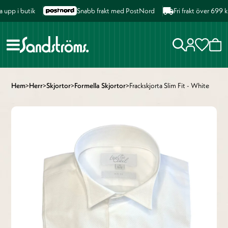
upp i butik
Snabb frakt med PostNord
Fri frakt över 699 k
Hem
>
Herr
>
Skjortor
>
Formella Skjortor
>
Frackskjorta Slim Fit - White