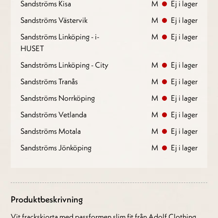
Sandströms Kisa
M
Ej i lager
Sandströms Västervik
M
Ej i lager
Sandströms Linköping - i-
M
Ej i lager
HUSET
Sandströms Linköping - City
M
Ej i lager
Sandströms Tranås
M
Ej i lager
Sandströms Norrköping
M
Ej i lager
Sandströms Vetlanda
M
Ej i lager
Sandströms Motala
M
Ej i lager
Sandströms Jönköping
M
Ej i lager
Produktbeskrivning
Vit frackskjorta med passformen slim fit från Adolf Clothing.