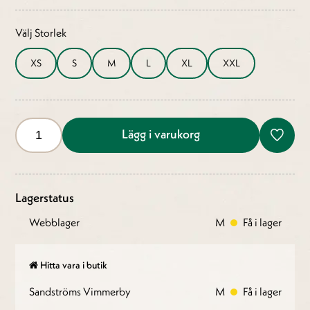
Välj Storlek
XS
S
M
L
XL
XXL
Lägg i varukorg
Lagerstatus
Webblager
M
Få i lager
Hitta vara i butik
Sandströms Vimmerby
M
Få i lager