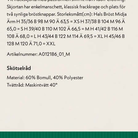
Skjortan har enkelmanschett, klassisk frackkrage och plats för
två synliga bröstknappar. Storleksmått(cm): Hals Bröst Midja
Ärm H 35/36 B 98 M 90 Ä 63,5 = XS H 37/38 B 104 M 96 Ä
65,0 = S H 39/40 B 110 M 102 Ä 66,5 = M H 41/42 B 116 M
108 Ä 68,0 = L H 43/44 B 122 M 114 Ä 69,5 = XL H 45/46 B
128 M 120 Ä 71,0 = XXL
Artikelnummer: A012186_01_M
Skötselråd
Material: 60% Bomull, 40% Polyester
Tvättråd: Maskintvätt 40°