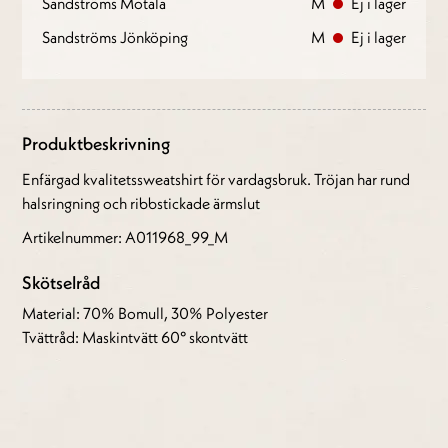
Sandströms Motala
M
Ej i lager
Sandströms Jönköping
M
Ej i lager
Produktbeskrivning
Enfärgad kvalitetssweatshirt för vardagsbruk. Tröjan har rund
halsringning och ribbstickade ärmslut
Artikelnummer: A011968_99_M
Skötselråd
Material: 70% Bomull, 30% Polyester
Tvättråd: Maskintvätt 60° skontvätt