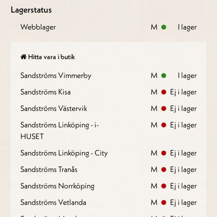
Lagerstatus
Webblager
M
I lager
Hitta vara i butik
Sandströms Vimmerby
M
I lager
Sandströms Kisa
M
Ej i lager
Sandströms Västervik
M
Ej i lager
Sandströms Linköping - i-
M
Ej i lager
HUSET
Sandströms Linköping - City
M
Ej i lager
Sandströms Tranås
M
Ej i lager
Sandströms Norrköping
M
Ej i lager
Sandströms Vetlanda
M
Ej i lager