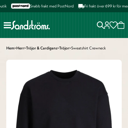
ik
Snabb frakt med PostNord
Fri frakt över 699 kr för med
Hem
>
Herr
>
Tröjor & Cardigans
>
Tröjor
>
Sweatshirt Crewneck