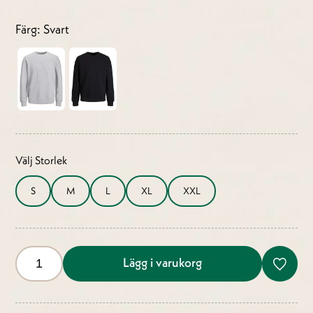
Färg: Svart
Välj Storlek
S
M
L
XL
XXL
Lägg i varukorg