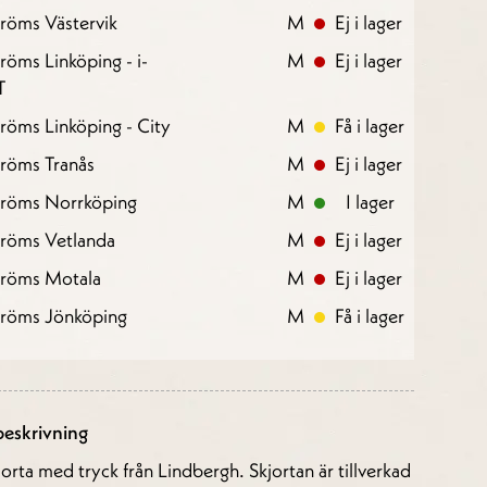
röms Västervik
M
Ej i lager
röms Linköping - i-
M
Ej i lager
T
röms Linköping - City
M
Få i lager
röms Tranås
M
Ej i lager
tröms Norrköping
M
I lager
tröms Vetlanda
M
Ej i lager
tröms Motala
M
Ej i lager
tröms Jönköping
M
Få i lager
eskrivning
orta med tryck från Lindbergh. Skjortan är tillverkad