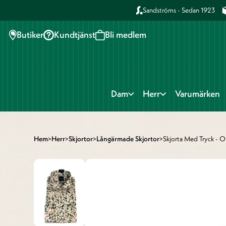
Sandströms - Sedan 1923
Butiker
Kundtjänst
Bli medlem
Dam
Herr
Varumärken
Hem
>
Herr
>
Skjortor
>
Långärmade Skjortor
>
Skjorta Med Tryck - O