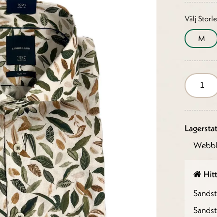
Välj Storl
M
Lagersta
Webbl
Hitt
Sands
Sandst