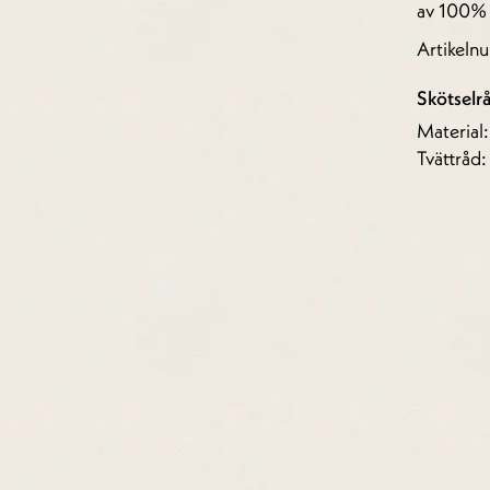
av 100% 
Artikel
Skötselr
Material
Tvättråd: