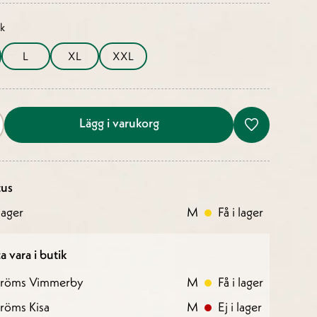
ek
L
XL
XXL
Lägg i varukorg
tus
ager
M
Få i lager
a vara i butik
tröms Vimmerby
M
Få i lager
röms Kisa
M
Ej i lager