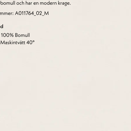
bomull och har en modern krage.
nummer: A011764_02_M
åd
: 100% Bomull
 Maskintvätt 40°