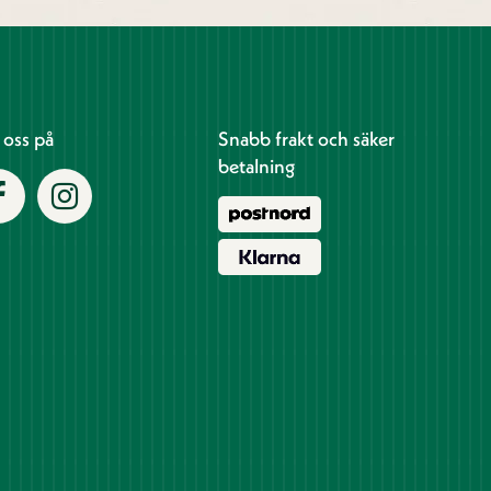
j oss på
Snabb frakt och säker
betalning