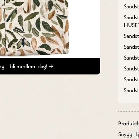
Sandst
Sandst
HUSE
Sandst
Sandst
Sands
g – bli medlem idag!
Sands
Sands
Sands
Produktb
Snygg skj