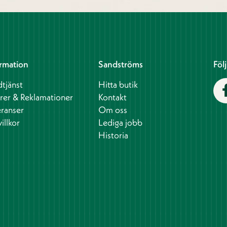
rmation
Sandströms
Föl
tjänst
Hitta butik
rer & Reklamationer
Kontakt
ranser
Om oss
illkor
Lediga jobb
Historia