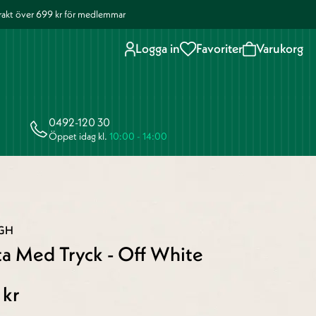
 frakt över 699 kr för medlemmar
Logga in
Favoriter
Varukorg
0492-120 30
Öppet idag kl.
10:00 - 14:00
RGH
ta Med Tryck - Off White
 kr