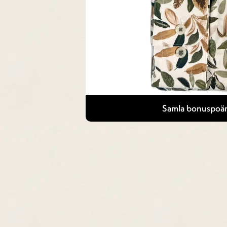
Samla bonuspoän