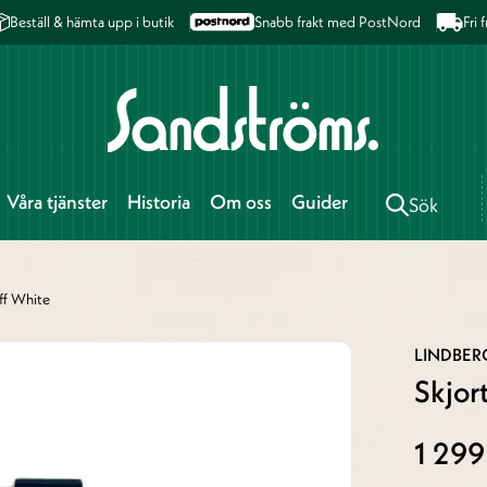
Beställ & hämta upp i butik
Snabb frakt med PostNord
Fri
Våra tjänster
Historia
Om oss
Guider
Sök
ff White
LINDBE
Skjor
1 299