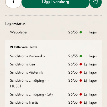
Lägg i varukorg
Lagerstatus
Webblager
26/33
I lager
Hitta vara i butik
Sandströms Vimmerby
26/33
I lager
Sandströms Kisa
26/33
Ej i lager
Sandströms Västervik
26/33
Ej i lager
Sandströms Linköping - i-
26/33
Ej i lager
HUSET
Sandströms Linköping - City
26/33
Ej i lager
Sandströms Tranås
26/33
Ej i lager