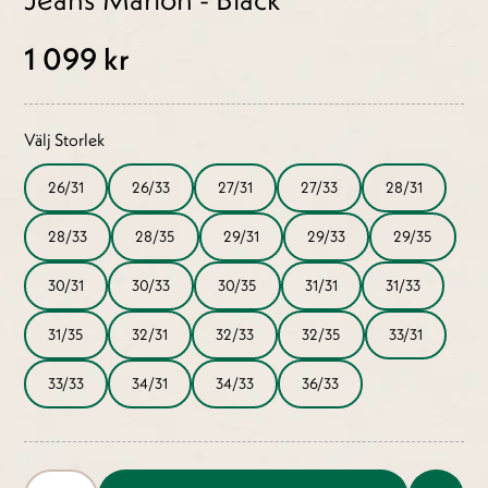
1 099 kr
Välj Storlek
26/31
26/33
27/31
27/33
28/31
28/33
28/35
29/31
29/33
29/35
30/31
30/33
30/35
31/31
31/33
31/35
32/31
32/33
32/35
33/31
33/33
34/31
34/33
36/33