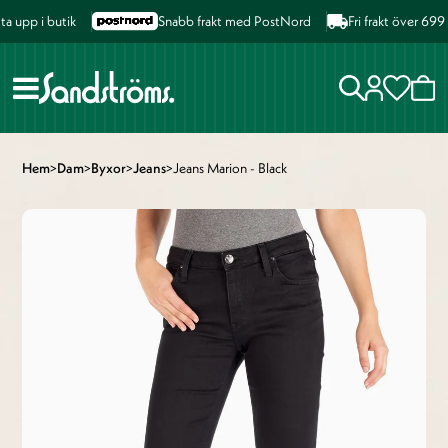
upp i butik
Snabb frakt med PostNord
Fri frakt över 699 k
Hem
>
Dam
>
Byxor
>
Jeans
>
Jeans Marion - Black