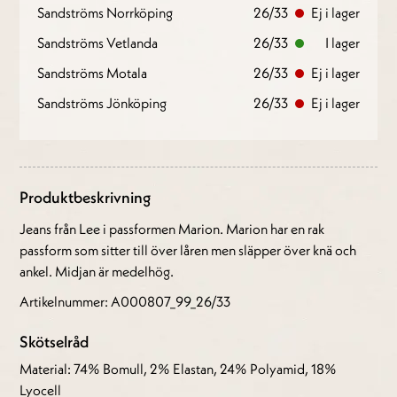
Sandströms Norrköping
26/33
Ej i lager
Sandströms Vetlanda
26/33
I lager
Sandströms Motala
26/33
Ej i lager
Sandströms Jönköping
26/33
Ej i lager
Produktbeskrivning
Jeans från Lee i passformen Marion. Marion har en rak
passform som sitter till över låren men släpper över knä och
ankel. Midjan är medelhög.
Artikelnummer: A000807_99_26/33
Skötselråd
Material: 74% Bomull, 2% Elastan, 24% Polyamid, 18%
Lyocell