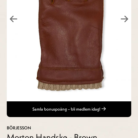
Samla bonuspoäng – bli medlem idag!
BÖRJESSON
Morton Handske - Brown