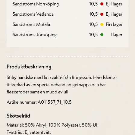
Sandströms Norrköping
10,5
Ej i lager
Sandströms Vetlanda
10,5
Ej i lager
Sandströms Motala
10,5
Få i lager
Sandströms Jönköping
10,5
I lager
Produktbeskrivning
Stilig handske med fin kvalité från Börjesson. Handsken är
tillverkad av en specialbehandlad getnappa och har
fleecefoder samt en mudd av ull.
Artikelnummer: A011557_71_10,5
Skötselråd
Material: 50% Akryl, 100% Polyester, 50% Ull
Tvättråd: Ej vattentvätt