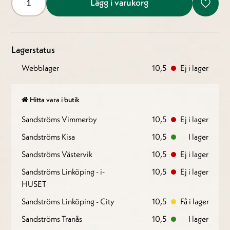
Lägg i varukorg
Lagerstatus
Webblager
10,5
Ej i lager
Hitta vara i butik
Sandströms Vimmerby
10,5
Ej i lager
Sandströms Kisa
10,5
I lager
Sandströms Västervik
10,5
Ej i lager
Sandströms Linköping - i-
10,5
Ej i lager
HUSET
Sandströms Linköping - City
10,5
Få i lager
Sandströms Tranås
10,5
I lager