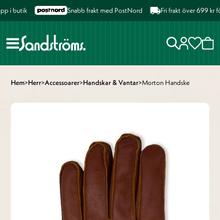
i butik
Snabb frakt med PostNord
Fri frakt över 699 kr fö
Hem
>
Herr
>
Accessoarer
>
Handskar & Vantar
>
Morton Handske