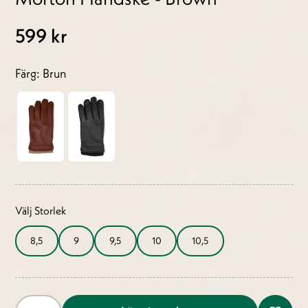
599 kr
Färg: Brun
Välj Storlek
8,5
9
9,5
10
10,5