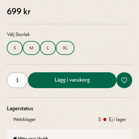
699 kr
Välj Storlek
S
M
L
XL
Lägg i varukorg
Lagerstatus
Webblager
S
Ej i lager
Hitta vara i butik