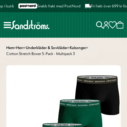
i butik
Snabb frakt med PostNord
Fri frakt över 699 kr fö
Hem
>
Herr
>
Underkläder & Sovkläder
>
Kalsonger
>
Cotton Stretch Boxer 5-Pack - Multipack 3