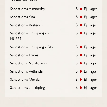
Sandströms Vimmerby
S
Ej i lager
Sandströms Kisa
S
Ej i lager
Sandströms Västervik
S
Ej i lager
Sandströms Linköping - i-
S
Ej i lager
HUSET
Sandströms Linköping - City
S
Ej i lager
Sandströms Tranås
S
Ej i lager
Sandströms Norrköping
S
Ej i lager
Sandströms Vetlanda
S
Ej i lager
Sandströms Motala
S
Ej i lager
Sandströms Jönköping
S
Ej i lager