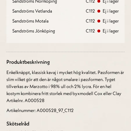
Sandströms Norrköping
C112
Ej i lager
Sandströms Vetlanda
C112
Ej i lager
Sandströms Motala
C112
Ej i lager
Sandströms Jönköping
C112
Ej i lager
Produktbeskrivning
Enkelknäppt, klassisk kavaj i mycket hög kvalitet. Passformen är
slim vilket gör att den är något smalare i passformen. Tyget
tillverkas av Marzotto i 98% ull och 2% lycra. För en hel
kostym kombinera fritt storlek med byxmodell Cox eller Clay
Artikelnr. A000528
Artikelnummer: A000528_97_C112
Skötselråd