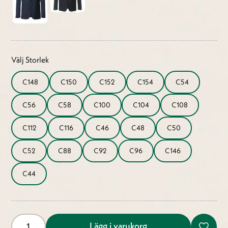
Välj Storlek
C148
C150
C152
C154
C54
C56
C58
C100
C104
C108
C112
C116
C46
C48
C50
C52
C88
C92
C96
C146
C44
Lägg i varukorg