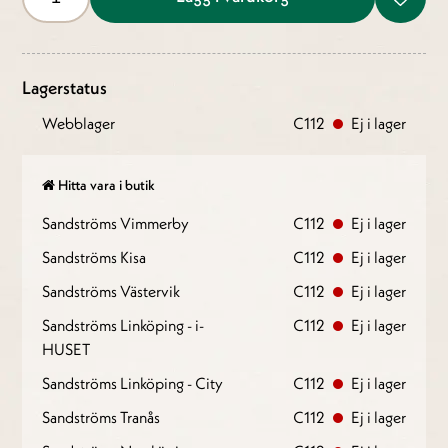
Lagerstatus
Webblager
C112
Ej i lager
Hitta vara i butik
Sandströms Vimmerby
C112
Ej i lager
Sandströms Kisa
C112
Ej i lager
Sandströms Västervik
C112
Ej i lager
Sandströms Linköping - i-
C112
Ej i lager
HUSET
Sandströms Linköping - City
C112
Ej i lager
Sandströms Tranås
C112
Ej i lager