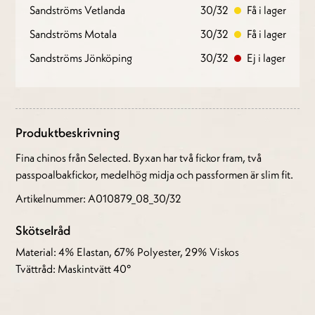
Sandströms Vetlanda
30/32
Få i lager
Sandströms Motala
30/32
Få i lager
Sandströms Jönköping
30/32
Ej i lager
Produktbeskrivning
Fina chinos från Selected. Byxan har två fickor fram, två
passpoalbakfickor, medelhög midja och passformen är slim fit.
Artikelnummer: A010879_08_30/32
Skötselråd
Material: 4% Elastan, 67% Polyester, 29% Viskos
Tvättråd: Maskintvätt 40°