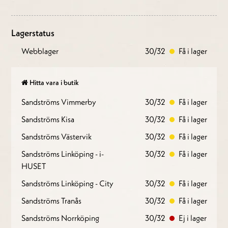
Lagerstatus
Webblager
30/32
Få i lager
Hitta vara i butik
Sandströms Vimmerby
30/32
Få i lager
Sandströms Kisa
30/32
Få i lager
Sandströms Västervik
30/32
Få i lager
Sandströms Linköping - i-
30/32
Få i lager
HUSET
Sandströms Linköping - City
30/32
Få i lager
Sandströms Tranås
30/32
Få i lager
Sandströms Norrköping
30/32
Ej i lager