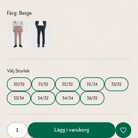
Färg: Beige
Välj Storlek
30/32
31/32
32/32
32/34
33/32
33/34
34/32
34/34
36/32
Lägg i varukorg