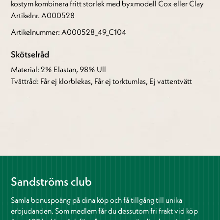
kostym kombinera fritt storlek med byxmodell Cox eller Clay
Artikelnr. A000528
Artikelnummer: A000528_49_C104
Skötselråd
Material: 2% Elastan, 98% Ull
Tvättråd: Får ej klorblekas, Får ej torktumlas, Ej vattentvätt
Sandströms club
Samla bonuspoäng på dina köp och få tillgång till unika
erbjudanden. Som medlem får du dessutom fri frakt vid köp