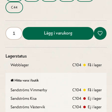
C44
Lägg i varukorg
Lagerstatus
Webblager
C104
Få i lager
Hitta vara i butik
Sandströms Vimmerby
C104
Få i lager
Sandströms Kisa
C104
Ej i lager
Sandströms Västervik
C104
Ej i lager