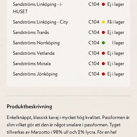
Sandströms Linköping - i-
C104
Ej i lager
HUSET
Sandströms Linköping - City
C104
Få i lager
Sandströms Tranås
C104
Ej i lager
Sandströms Norrköping
C104
I lager
Sandströms Vetlanda
C104
Ej i lager
Sandströms Motala
C104
Ej i lager
Sandströms Jönköping
C104
Ej i lager
Produktbeskrivning
Enkelknäppt, klassisk kavaj i mycket hög kvalitet. Passformen är
slim vilket gör att den är något smalare i passformen. Tyget
tillverkas av Marzotto i 98% ull och 2% lycra. För en hel