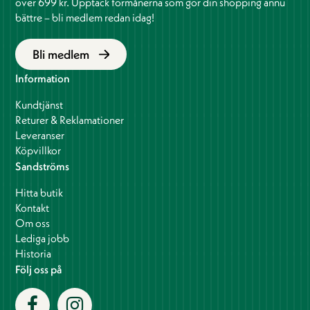
över 699 kr. Upptäck förmånerna som gör din shopping ännu
bättre – bli medlem redan idag!
Bli medlem
Information
Kundtjänst
Returer & Reklamationer
Leveranser
Köpvillkor
Sandströms
Hitta butik
Kontakt
Om oss
Lediga jobb
Historia
Följ oss på