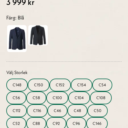
3 999 kr
Färg: Blå
Välj Storlek
C148
C150
C152
C154
C54
C56
C58
C100
C104
C108
C112
C116
C46
C48
C50
C52
C88
C92
C96
C146