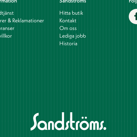
rmation
Sandströms
Föl
tjänst
Hitta butik
rer & Reklamationer
Kontakt
ranser
Om oss
illkor
Lediga jobb
Historia