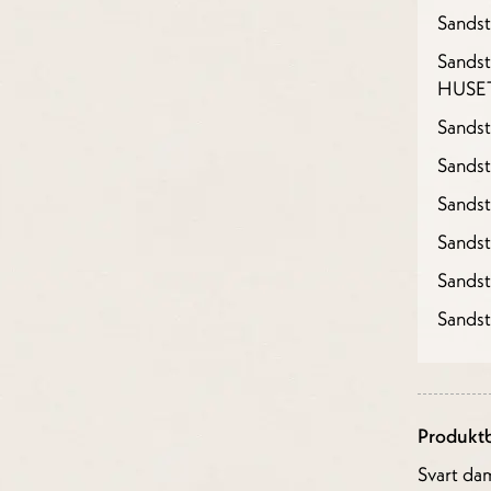
Sandst
Sandst
HUSE
Sandst
Sandst
Sands
Sands
Sands
Sands
Produktb
Svart dam