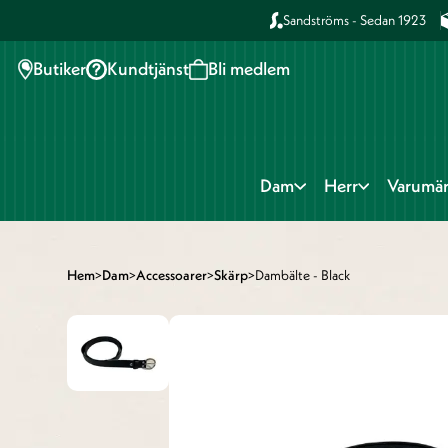
Sandströms - Sedan 1923
Butiker
Kundtjänst
Bli medlem
Dam
Herr
Varumä
Hem
>
Dam
>
Accessoarer
>
Skärp
>
Dambälte - Black