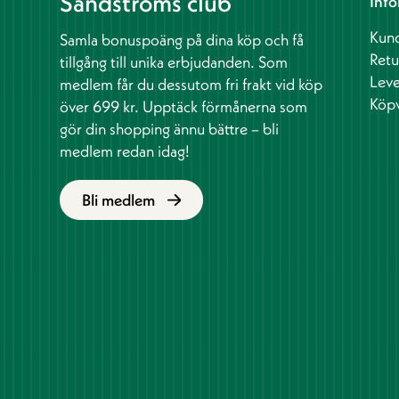
Sandströms club
Info
Kund
Samla bonuspoäng på dina köp och få
Retu
tillgång till unika erbjudanden. Som
Leve
medlem får du dessutom fri frakt vid köp
Köpv
över 699 kr. Upptäck förmånerna som
gör din shopping ännu bättre – bli
medlem redan idag!
Bli medlem