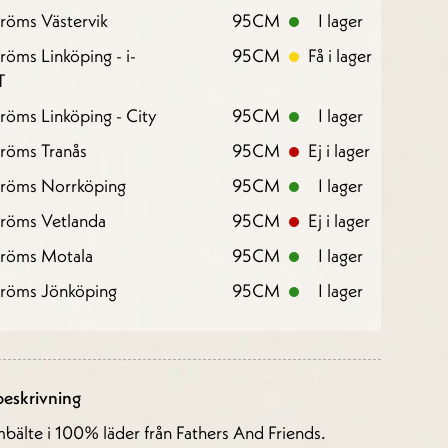
röms Västervik
95CM
I lager
röms Linköping - i-
95CM
Få i lager
T
röms Linköping - City
95CM
I lager
röms Tranås
95CM
Ej i lager
tröms Norrköping
95CM
I lager
tröms Vetlanda
95CM
Ej i lager
tröms Motala
95CM
I lager
tröms Jönköping
95CM
I lager
eskrivning
bälte i 100% läder från Fathers And Friends.