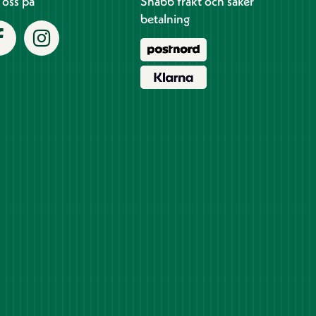
j oss på
Snabb frakt och säker
betalning