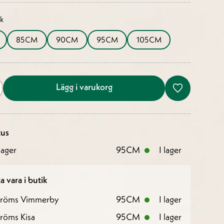
ek
85CM
90CM
95CM
105CM
Lägg i varukorg
tus
ager
95CM
I lager
a vara i butik
tröms Vimmerby
95CM
I lager
röms Kisa
95CM
I lager