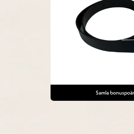
Samla bonuspoän