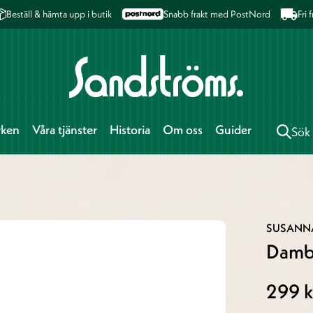
Beställ & hämta upp i butik
Snabb frakt med PostNord
Fri
rken
Våra tjänster
Historia
Om oss
Guider
Sök
SUSANN
Dambä
299 k