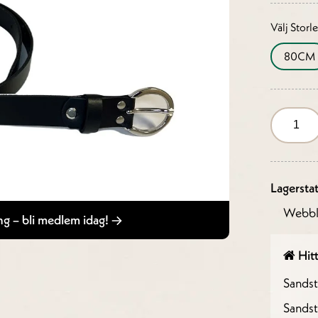
Välj Storl
80CM
Lagersta
Webbl
g – bli medlem idag!
Hitt
Sands
Sandst