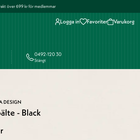
 frakt över 699 kr för medlemmar
Logga in
Favoriter
Varukorg
0492-120 30
Stängt
A DESIGN
lte - Black
r