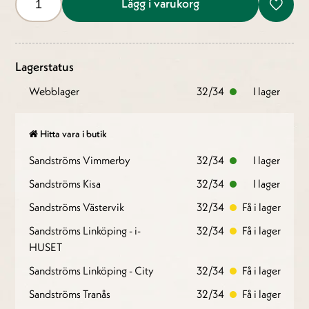
Lägg i varukorg
Lagerstatus
Webblager
32/34
I lager
Hitta vara i butik
Sandströms Vimmerby
32/34
I lager
Sandströms Kisa
32/34
I lager
Sandströms Västervik
32/34
Få i lager
Sandströms Linköping - i-
32/34
Få i lager
HUSET
Sandströms Linköping - City
32/34
Få i lager
Sandströms Tranås
32/34
Få i lager