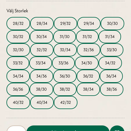
Välj Storlek
28/32
28/34
29/32
29/34
30/30
30/32
30/34
31/30
31/32
31/34
32/30
32/32
32/34
32/36
33/30
33/32
33/34
33/36
34/30
34/32
34/34
34/36
36/30
36/32
36/34
36/36
38/30
38/32
38/34
38/36
40/32
40/34
42/32