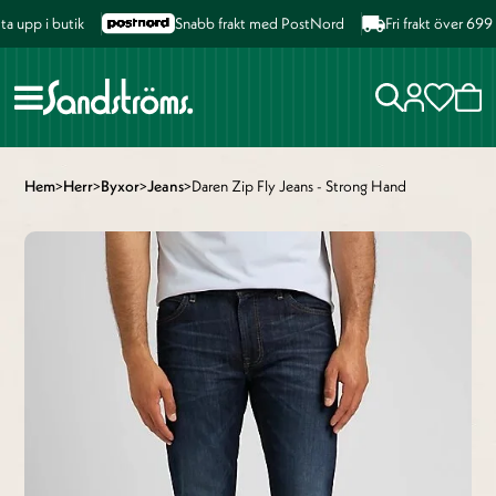
upp i butik
Snabb frakt med PostNord
Fri frakt över 699 k
Hem
>
Herr
>
Byxor
>
Jeans
>
Daren Zip Fly Jeans - Strong Hand