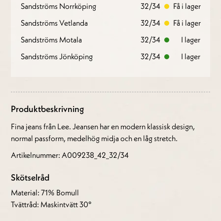
Sandströms Norrköping
32/34
Få i lager
Sandströms Vetlanda
32/34
Få i lager
Sandströms Motala
32/34
I lager
Sandströms Jönköping
32/34
I lager
Produktbeskrivning
Fina jeans från Lee. Jeansen har en modern klassisk design,
normal passform, medelhög midja och en låg stretch.
Artikelnummer: A009238_42_32/34
Skötselråd
Material: 71% Bomull
Tvättråd: Maskintvätt 30°