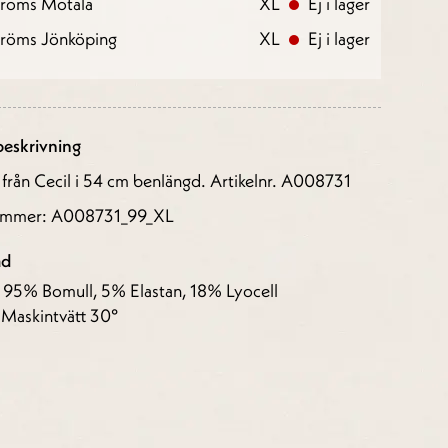
tröms Motala
XL
Ej i lager
tröms Jönköping
XL
Ej i lager
eskrivning
 från Cecil i 54 cm benlängd. Artikelnr. A008731
nummer: A008731_99_XL
åd
: 95% Bomull, 5% Elastan, 18% Lyocell
 Maskintvätt 30°