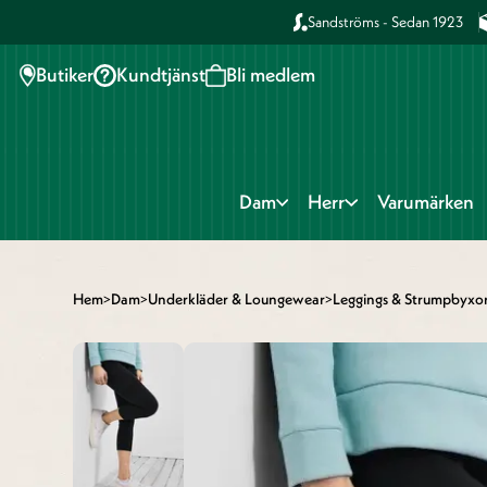
Sandströms - Sedan 1923
Butiker
Kundtjänst
Bli medlem
Dam
Herr
Varumärken
Hem
>
Dam
>
Underkläder & Loungewear
>
Leggings & Strumpbyxo