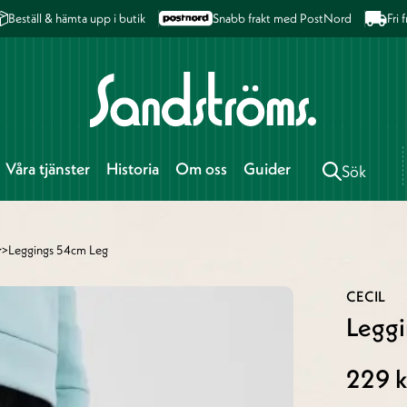
Beställ & hämta upp i butik
Snabb frakt med PostNord
Fri
Våra tjänster
Historia
Om oss
Guider
Sök
r
>
Leggings 54cm Leg
CECIL
Leggi
229 k