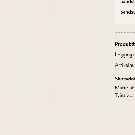
Sands
Sands
Produktb
Leggings
Artikel
Skötselr
Material
Tvättråd: