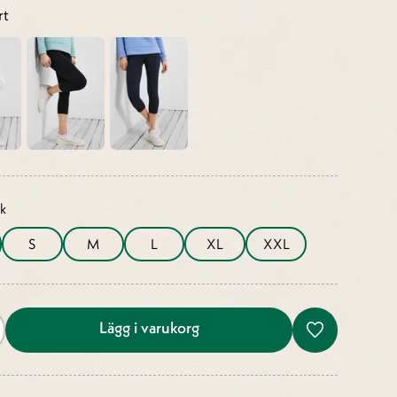
rt
ek
S
M
L
XL
XXL
Lägg i varukorg