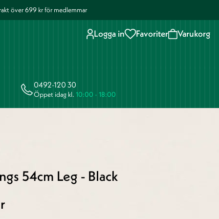
 frakt över 699 kr för medlemmar
Logga in
Favoriter
Varukorg
0492-120 30
Öppet idag kl.
10:00 - 18:00
ngs 54cm Leg - Black
r