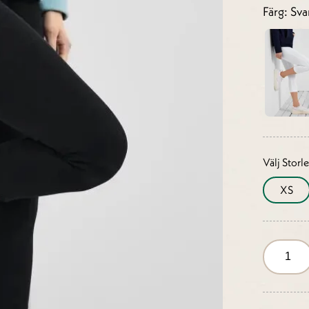
Färg: Sva
Välj Storl
XS