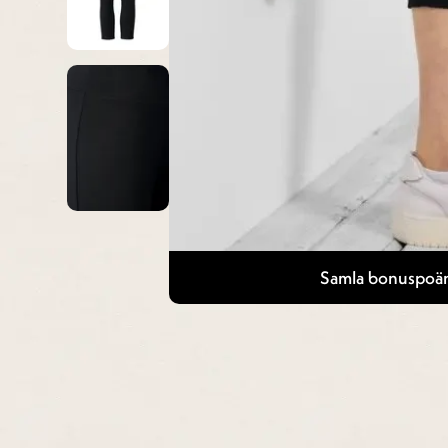
Samla bonuspoän