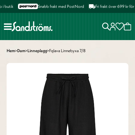
 butik
Snabb frakt med PostNord
Fri frakt över 699 kr för
Hem
>
Dam
>
Linneplagg
>
Fqlava Linnebyxa 7/8