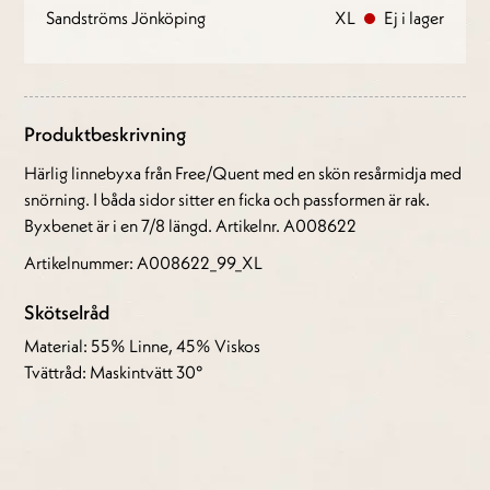
Sandströms Jönköping
XL
Ej i lager
Produktbeskrivning
Härlig linnebyxa från Free/Quent med en skön resårmidja med
snörning. I båda sidor sitter en ficka och passformen är rak.
Byxbenet är i en 7/8 längd. Artikelnr. A008622
Artikelnummer: A008622_99_XL
Skötselråd
Material: 55% Linne, 45% Viskos
Tvättråd: Maskintvätt 30°