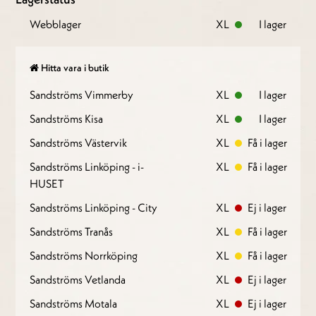
Webblager
XL
I lager
Hitta vara i butik
Sandströms Vimmerby
XL
I lager
Sandströms Kisa
XL
I lager
Sandströms Västervik
XL
Få i lager
Sandströms Linköping - i-
XL
Få i lager
HUSET
Sandströms Linköping - City
XL
Ej i lager
Sandströms Tranås
XL
Få i lager
Sandströms Norrköping
XL
Få i lager
Sandströms Vetlanda
XL
Ej i lager
Sandströms Motala
XL
Ej i lager