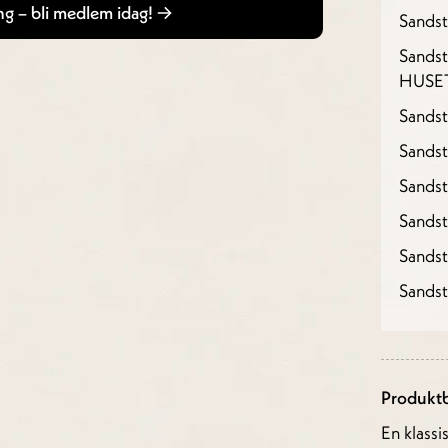
g – bli medlem idag!
Sandst
Sandst
HUSE
Sandst
Sandst
Sands
Sands
Sands
Sands
Produktb
En klassi