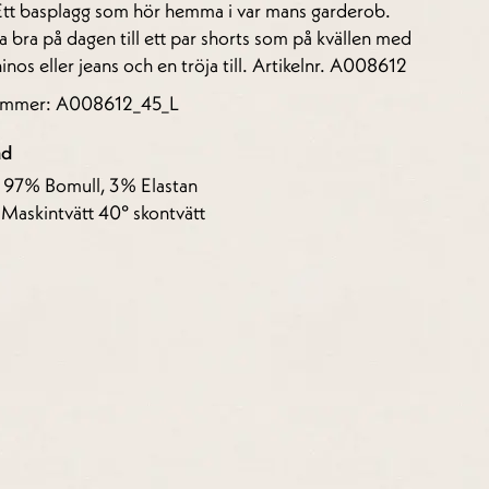
Ett basplagg som hör hemma i var mans garderob.
ka bra på dagen till ett par shorts som på kvällen med
hinos eller jeans och en tröja till. Artikelnr. A008612
nummer: A008612_45_L
åd
: 97% Bomull, 3% Elastan
 Maskintvätt 40° skontvätt