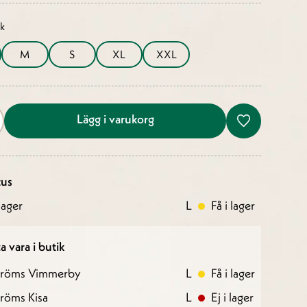
ek
M
S
XL
XXL
Lägg i varukorg
tus
ager
L
Få i lager
a vara i butik
tröms Vimmerby
L
Få i lager
röms Kisa
L
Ej i lager