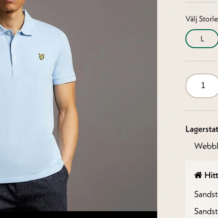
Välj Storl
L
Lagersta
Webbl
Hitt
Sands
Sandst