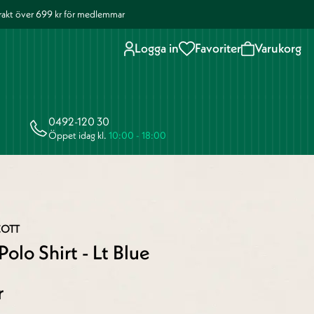
 frakt över 699 kr för medlemmar
Logga in
Favoriter
Varukorg
0492-120 30
Öppet idag kl.
10:00 - 18:00
COTT
Polo Shirt - Lt Blue
r