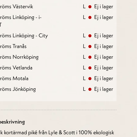
röms Västervik
L
Ej i lager
röms Linköping - i-
L
Ej i lager
T
röms Linköping - City
L
Ej i lager
röms Tranås
L
Ej i lager
tröms Norrköping
L
Ej i lager
tröms Vetlanda
L
Ej i lager
tröms Motala
L
Ej i lager
tröms Jönköping
L
Ej i lager
eskrivning
sk kortärmad piké från Lyle & Scott i 100% ekologisk