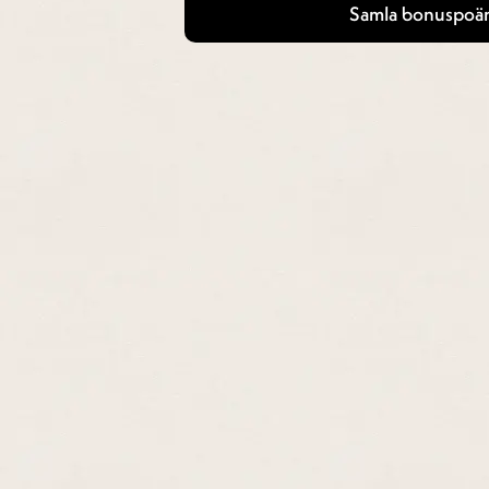
Samla bonuspoän