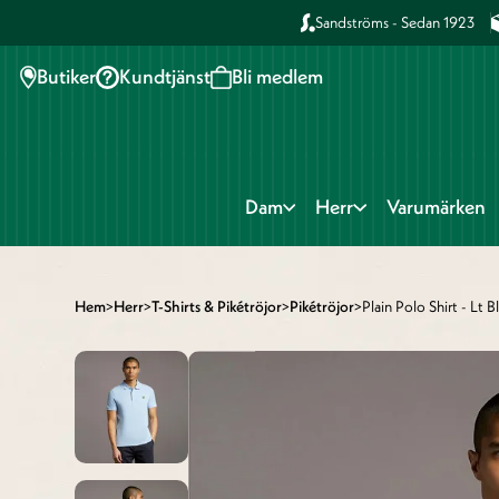
Sandströms - Sedan 1923
Butiker
Kundtjänst
Bli medlem
Dam
Herr
Varumärken
Hem
>
Herr
>
T-Shirts & Pikétröjor
>
Pikétröjor
>
Plain Polo Shirt - Lt B