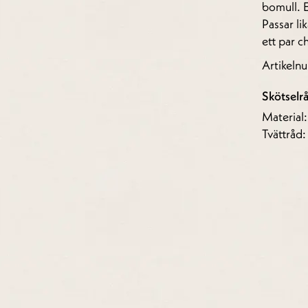
bomull. 
Passar li
ett par c
Artikel
Skötselr
Material
Tvättråd: