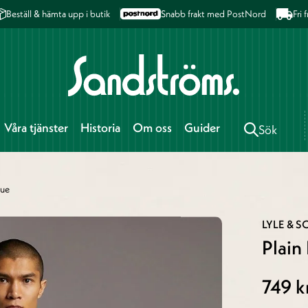
Beställ & hämta upp i butik
Snabb frakt med PostNord
Fri
Våra tjänster
Historia
Om oss
Guider
Sök
lue
LYLE & S
Plain 
749 k