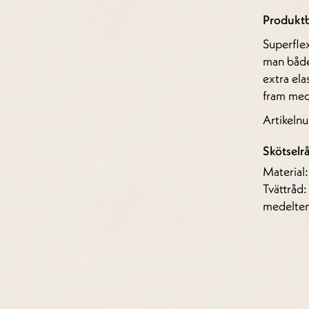
Produktb
Superflex
man både
extra ela
fram med
Artikel
Skötselr
Material
Tvättråd:
medelte