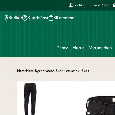
Sandströms - Sedan 1923
Butiker
Kundtjänst
Bli medlem
Dam
Herr
Varumärken
Hem
>
Herr
>
Byxor
>
Jeans
>
Superflex Jeans - Black