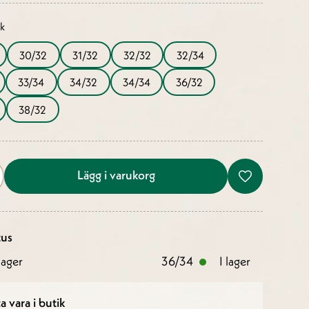
ek
30/32
31/32
32/32
32/34
33/34
34/32
34/34
36/32
38/32
Lägg i varukorg
tus
ager
36/34
I lager
a vara i butik