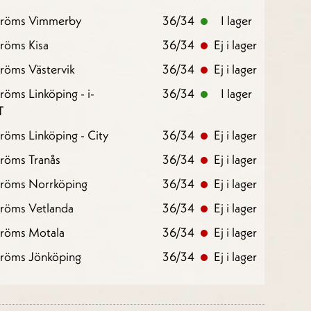
tröms Vimmerby
36/34
I lager
röms Kisa
36/34
Ej i lager
röms Västervik
36/34
Ej i lager
röms Linköping - i-
36/34
I lager
T
röms Linköping - City
36/34
Ej i lager
röms Tranås
36/34
Ej i lager
tröms Norrköping
36/34
Ej i lager
tröms Vetlanda
36/34
Ej i lager
tröms Motala
36/34
Ej i lager
tröms Jönköping
36/34
Ej i lager