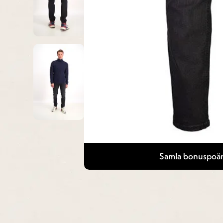
Samla bonuspoän