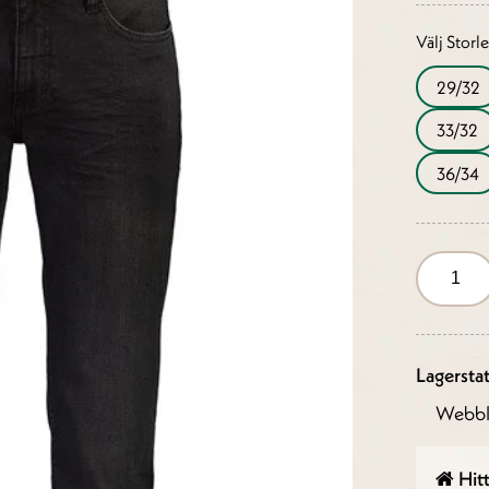
Välj Storl
29/32
33/32
36/34
Lagersta
Webbl
Hitt