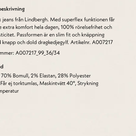
eskrivning
 jeans från Lindbergh. Med superflex funktionen får
 extra komfort hela dagen, 100% rörelsefrihet och
sticitet. Passformen är en slim fit och knäppning
 knapp och dold dragkedjegylf. Artikelnr. A007217
nummer: A007217_99_36/34
åd
: 70% Bomull, 2% Elastan, 28% Polyester
 Får ej torktumlas, Maskintvätt 40°, Strykning
mperatur