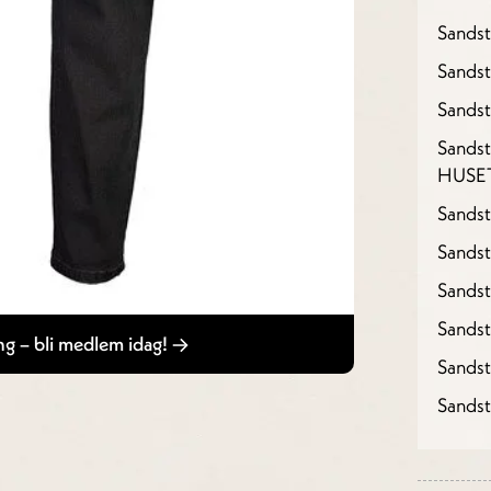
Sands
Sandst
Sandst
Sandst
HUSE
Sandst
Sandst
Sands
Sands
g – bli medlem idag!
Sands
Sands