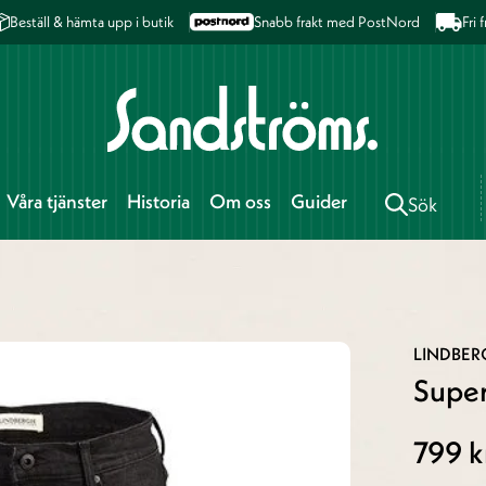
Beställ & hämta upp i butik
Snabb frakt med PostNord
Fri
Våra tjänster
Historia
Om oss
Guider
Sök
LINDBE
Super
799 k