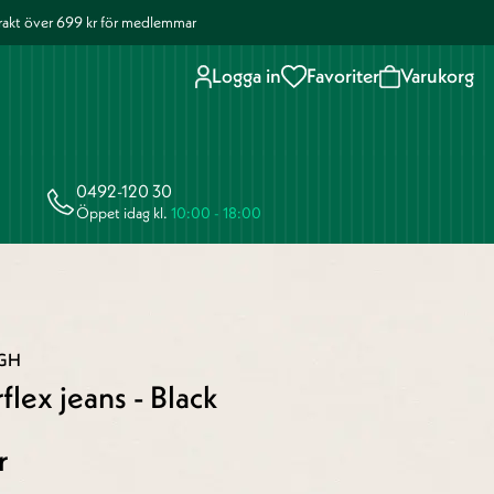
 frakt över 699 kr för medlemmar
Logga in
Favoriter
Varukorg
0492-120 30
Öppet idag kl.
10:00 - 18:00
RGH
flex jeans - Black
r