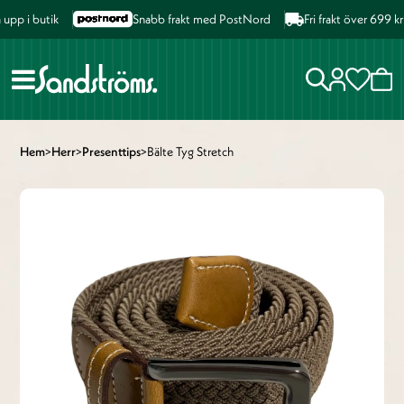
p i butik
Snabb frakt med PostNord
Fri frakt över 699 kr 
Hem
>
Herr
>
Presenttips
>
Bälte Tyg Stretch