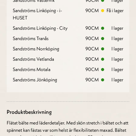
Sandströms Västervik
90CM
I lager
Sandströms Linköping - i-
90CM
Få i lager
HUSET
Sandströms Linköping - City
90CM
I lager
Sandströms Tranås
90CM
I lager
Sandströms Norrköping
90CM
I lager
Sandströms Vetlanda
90CM
I lager
Sandströms Motala
90CM
I lager
Sandströms Jönköping
90CM
I lager
Produktbeskrivning
Flätat bälte med läderdetaljer. Med skön stretch i bältet och att
spännet kan fästas var som helst är flexibiliteten maxad. Bältet