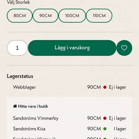
Välj Storlek
80CM
90CM
100CM
110CM
Lägg i varukorg
Lagerstatus
Webblager
90CM
Ej i lager
Hitta vara i butik
Sandströms Vimmerby
90CM
Ej i lager
Sandströms Kisa
90CM
I lager