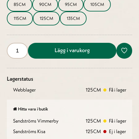
85CM
90CM
95CM
105CM
115CM
125CM
135CM
Lägg i varukorg
Lagerstatus
Webblager
125CM
Få i lager
Hitta vara i butik
Sandströms Vimmerby
125CM
Få i lager
Sandströms Kisa
125CM
Ej i lager