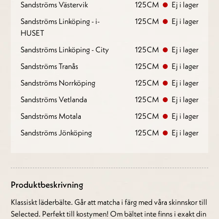
Sandströms Västervik
125CM
Ej i lager
Sandströms Linköping - i-
125CM
Ej i lager
HUSET
Sandströms Linköping - City
125CM
Ej i lager
Sandströms Tranås
125CM
Ej i lager
Sandströms Norrköping
125CM
Ej i lager
Sandströms Vetlanda
125CM
Ej i lager
Sandströms Motala
125CM
Ej i lager
Sandströms Jönköping
125CM
Ej i lager
Produktbeskrivning
Klassiskt läderbälte. Går att matcha i färg med våra skinnskor till
Selected. Perfekt till kostymen! Om bältet inte finns i exakt din