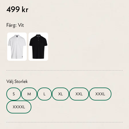
499 kr
Färg: Vit
Välj Storlek
S
M
L
XL
XXL
XXXL
XXXXL