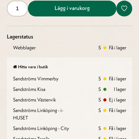
Lägg i varukorg
Lagerstatus
Webblager
S
Få i lager
Hitta vara i butik
Sandströms Vimmerby
S
Få i lager
Sandströms Kisa
S
I lager
Sandströms Västervik
S
Ej i lager
Sandströms Linköping - i-
S
Få i lager
HUSET
Sandströms Linköping - City
S
Få i lager
Sandströms Tranås
S
Få i lager