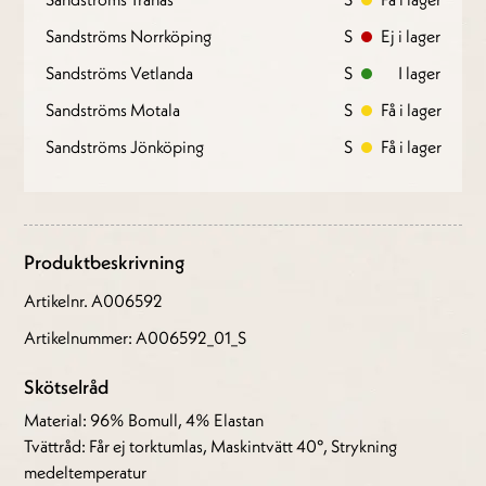
Sandströms Norrköping
S
Ej i lager
Sandströms Vetlanda
S
I lager
Sandströms Motala
S
Få i lager
Sandströms Jönköping
S
Få i lager
Produktbeskrivning
Artikelnr. A006592
Artikelnummer: A006592_01_S
Skötselråd
Material: 96% Bomull, 4% Elastan
Tvättråd: Får ej torktumlas, Maskintvätt 40°, Strykning
medeltemperatur