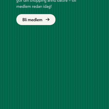
gör din shopping ännu bättre – bli
medlem redan idag!
Bli medlem