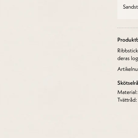
Sands
Produktb
Ribbstic
deras lo
Artikel
Skötselr
Material
Tvättråd: