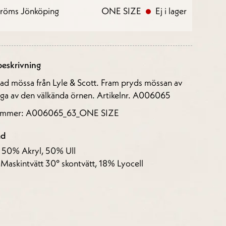
tröms Jönköping
ONE SIZE
Ej i lager
eskrivning
kad mössa från Lyle & Scott. Fram pryds mössan av
gga av den välkända örnen. Artikelnr. A006065
nummer: A006065_63_ONE SIZE
åd
: 50% Akryl, 50% Ull
 Maskintvätt 30° skontvätt, 18% Lyocell