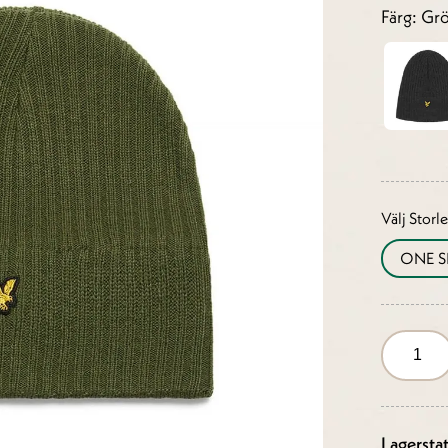
Färg: Gr
Välj Storl
ONE S
Lagersta