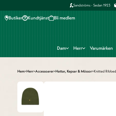
Sandströms - Sedan 1923
Butiker
Kundtjänst
Bli medlem
Dam
Herr
Varumärken
Hem
>
Herr
>
Accessoarer
>
Hattar, Kepsar & Mössor
>
Knitted Ribbed