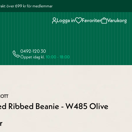
 frakt över 699 kr för medlemmar
Logga in
Favoriter
Varukorg
0492-120 30
Öppet idag kl.
10:00 - 18:00
COTT
ed Ribbed Beanie - W485 Olive
r