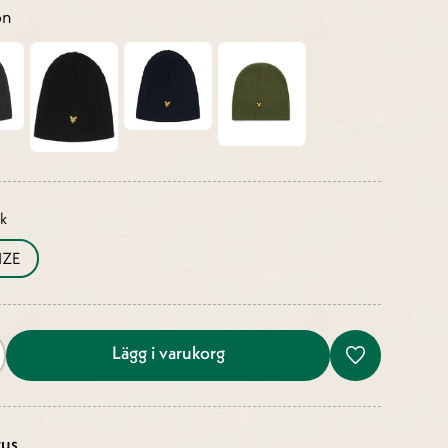
ön
ek
IZE
Lägg i varukorg
tus