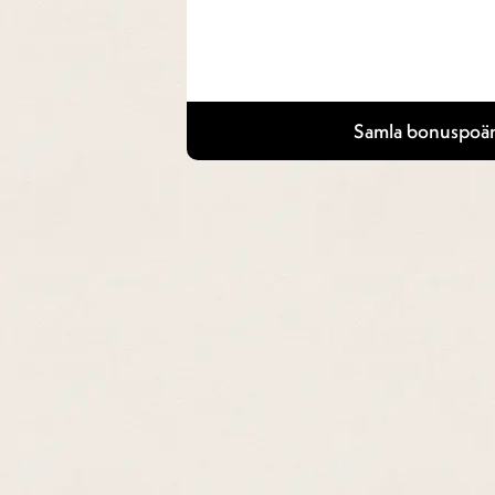
Samla bonuspoän