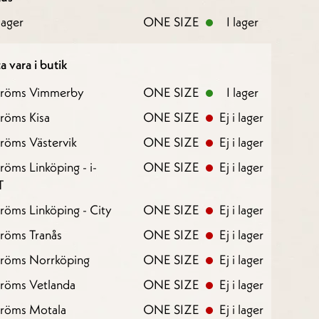
ager
ONE SIZE
I lager
a vara i butik
tröms Vimmerby
ONE SIZE
I lager
röms Kisa
ONE SIZE
Ej i lager
röms Västervik
ONE SIZE
Ej i lager
röms Linköping - i-
ONE SIZE
Ej i lager
T
röms Linköping - City
ONE SIZE
Ej i lager
röms Tranås
ONE SIZE
Ej i lager
tröms Norrköping
ONE SIZE
Ej i lager
tröms Vetlanda
ONE SIZE
Ej i lager
tröms Motala
ONE SIZE
Ej i lager