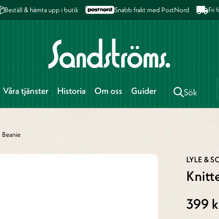
Beställ & hämta upp i butik
Snabb frakt med PostNord
Fri
Våra tjänster
Historia
Om oss
Guider
Sök
 Beanie
LYLE & S
Knitt
399 k