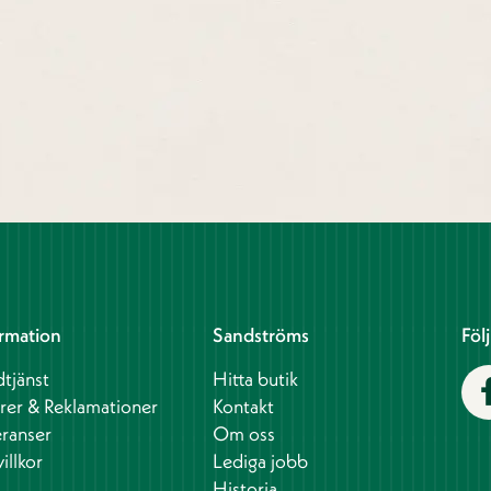
rmation
Sandströms
Föl
tjänst
Hitta butik
rer & Reklamationer
Kontakt
ranser
Om oss
illkor
Lediga jobb
Historia