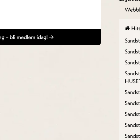
Webbl
Hitt
g – bli medlem idag!
Sands
Sandst
Sandst
Sandst
HUSE
Sandst
Sandst
Sands
Sands
Sands