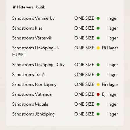
Hitta vara i butik
Sandströms Vimmerby
ONE SIZE
I lager
Sandströms Kisa
ONE SIZE
I lager
Sandströms Västervik
ONE SIZE
I lager
Sandströms Linköping - i-
ONE SIZE
Få i lager
HUSET
Sandströms Linköping - City
ONE SIZE
I lager
Sandströms Tranås
ONE SIZE
I lager
Sandströms Norrköping
ONE SIZE
Få i lager
Sandströms Vetlanda
ONE SIZE
Ej i lager
Sandströms Motala
ONE SIZE
I lager
Sandströms Jönköping
ONE SIZE
I lager