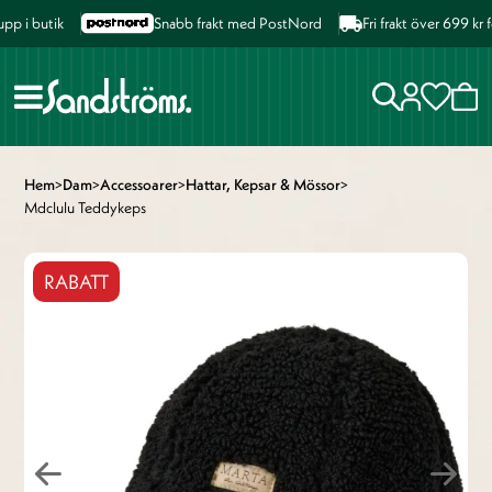
 i butik
Snabb frakt med PostNord
Fri frakt över 699 kr f
Hem
>
Dam
>
Accessoarer
>
Hattar, Kepsar & Mössor
>
Mdclulu Teddykeps
RABATT