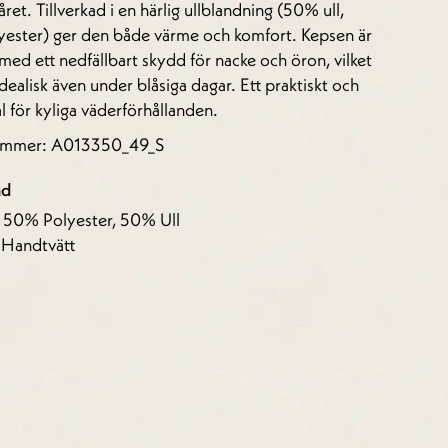
året. Tillverkad i en härlig ullblandning (50% ull,
ester) ger den både värme och komfort. Kepsen är
med ett nedfällbart skydd för nacke och öron, vilket
dealisk även under blåsiga dagar. Ett praktiskt och
val för kyliga väderförhållanden.
nummer: A013350_49_S
åd
: 50% Polyester, 50% Ull
: Handtvätt