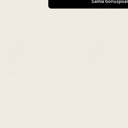
Samla bonuspoän