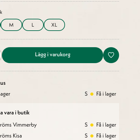
ek
M
L
XL
Lägg i varukorg
tus
ager
S
Få i lager
a vara i butik
tröms Vimmerby
S
Få i lager
röms Kisa
S
Få i lager