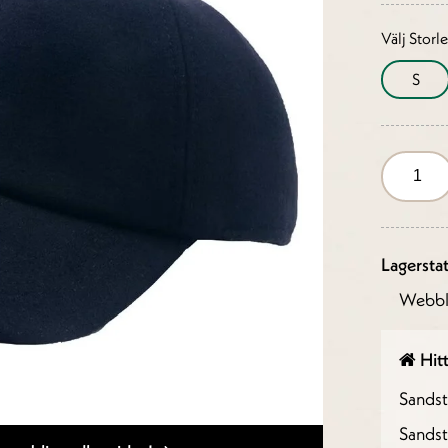
Välj Storl
S
Lagersta
Webbl
Hitt
Sands
Sandst