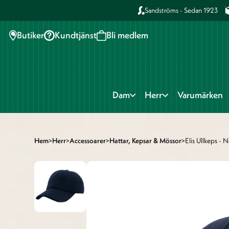
Sandströms - Sedan 1923
Butiker
Kundtjänst
Bli medlem
Dam
Herr
Varumärken
Hem
>
Herr
>
Accessoarer
>
Hattar, Kepsar & Mössor
>
Elis Ullkeps - 