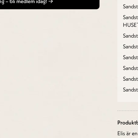
g – bli medlem idag!
Sandst
Sandst
HUSE
Sandst
Sandst
Sands
Sands
Sands
Sands
Produktb
Elis är e