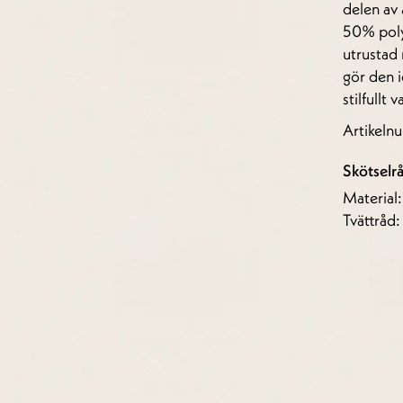
delen av 
50% poly
utrustad 
gör den i
stilfullt 
Artikel
Skötselr
Material
Tvättråd