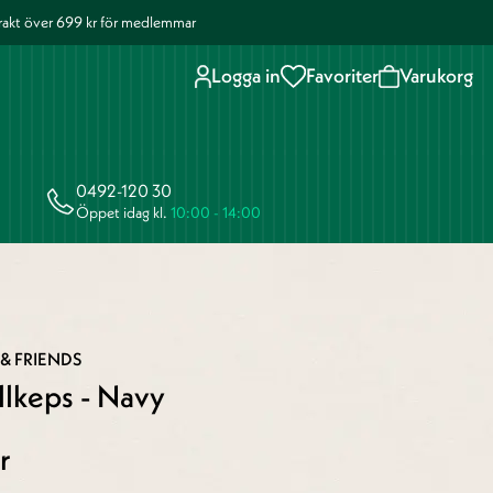
 frakt över 699 kr för medlemmar
Logga in
Favoriter
Varukorg
0492-120 30
Öppet idag kl.
10:00 - 14:00
 & FRIENDS
Ullkeps - Navy
r