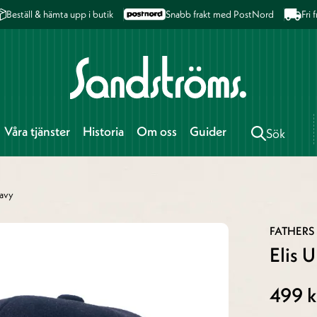
Beställ & hämta upp i butik
Snabb frakt med PostNord
Fri
Våra tjänster
Historia
Om oss
Guider
Sök
Navy
FATHERS
Elis 
499 k