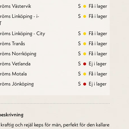
röms Västervik
S
Få i lager
röms Linköping - i-
S
Få i lager
T
röms Linköping - City
S
Få i lager
röms Tranås
S
Få i lager
tröms Norrköping
S
Få i lager
tröms Vetlanda
S
Ej i lager
tröms Motala
S
Få i lager
tröms Jönköping
S
Ej i lager
eskrivning
n kraftig och rejäl keps för män, perfekt för den kallare