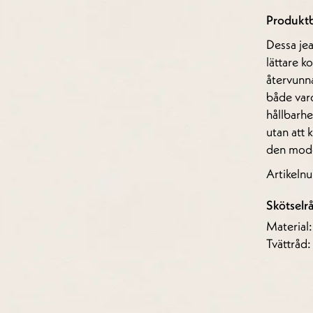
Produktb
Dessa je
lättare k
återvunna
både vard
hållbarhe
utan att 
den mod
Artikel
Skötselr
Material
Tvättråd: