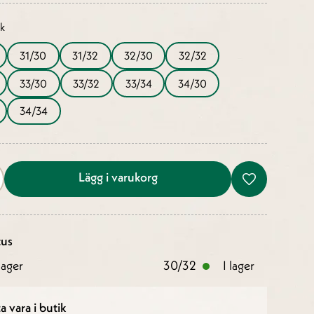
ek
31/30
31/32
32/30
32/32
33/30
33/32
33/34
34/30
34/34
Lägg i varukorg
tus
ager
30/32
I lager
a vara i butik