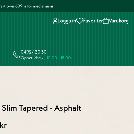
 frakt över 699 kr för medlemmar
Logga in
Favoriter
Varukorg
0492-120 30
Öppet idag kl.
10:00 - 18:00
 Slim Tapered - Asphalt
kr