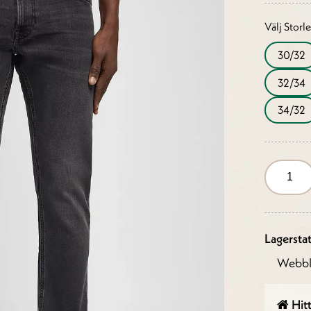
Välj Storl
30/32
32/34
34/32
Lagersta
Webbl
Hitt