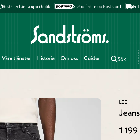
Beställ & hämta upp i butik
Snabb frakt med PostNord
Fri
Våra tjänster
Historia
Om oss
Guider
Sök
LEE
Jeans
1 199 