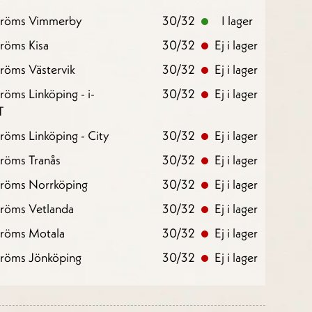
tröms Vimmerby
30/32
I lager
röms Kisa
30/32
Ej i lager
röms Västervik
30/32
Ej i lager
röms Linköping - i-
30/32
Ej i lager
T
röms Linköping - City
30/32
Ej i lager
röms Tranås
30/32
Ej i lager
tröms Norrköping
30/32
Ej i lager
tröms Vetlanda
30/32
Ej i lager
tröms Motala
30/32
Ej i lager
tröms Jönköping
30/32
Ej i lager