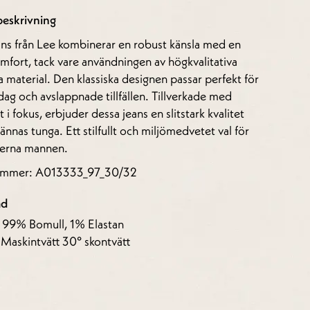
eskrivning
ans från Lee kombinerar en robust känsla med en
omfort, tack vare användningen av högkvalitativa
 material. Den klassiska designen passar perfekt för
ag och avslappnade tillfällen. Tillverkade med
t i fokus, erbjuder dessa jeans en slitstark kvalitet
kännas tunga. Ett stilfullt och miljömedvetet val för
erna mannen.
nummer: A013333_97_30/32
åd
: 99% Bomull, 1% Elastan
 Maskintvätt 30° skontvätt