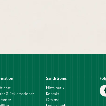
rmation
Sandströms
Föl
tjänst
Hitta butik
rer & Reklamationer
Kontakt
ranser
Om oss
illkor
Lediga jobb