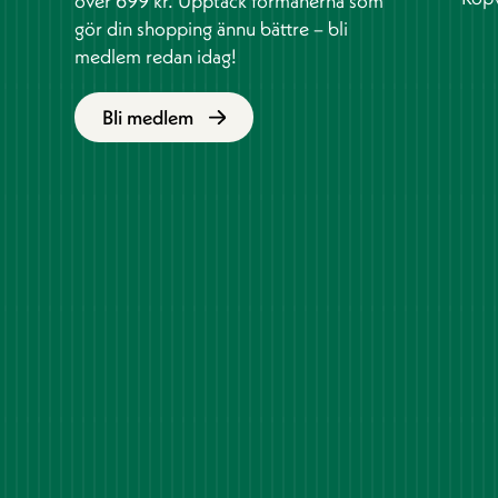
över 699 kr. Upptäck förmånerna som
gör din shopping ännu bättre – bli
medlem redan idag!
Bli medlem