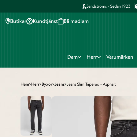
Sandströms - Sedan 1923
Butiker
Kundtjänst
Bli medlem
Dam
Herr
Varumärken
Hem
>
Herr
>
Byxor
>
Jeans
>
Jeans Slim Tapered - Asphalt