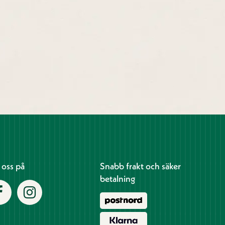
j oss på
Snabb frakt och säker
betalning