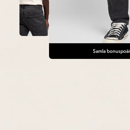
Samla bonuspoän