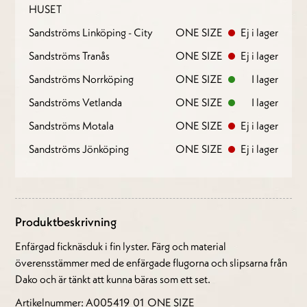
HUSET
Sandströms Linköping - City
ONE SIZE
Ej i lager
Sandströms Tranås
ONE SIZE
Ej i lager
Sandströms Norrköping
ONE SIZE
I lager
Sandströms Vetlanda
ONE SIZE
I lager
Sandströms Motala
ONE SIZE
Ej i lager
Sandströms Jönköping
ONE SIZE
Ej i lager
Produktbeskrivning
Enfärgad ficknäsduk i fin lyster. Färg och material
överensstämmer med de enfärgade flugorna och slipsarna från
Dako och är tänkt att kunna bäras som ett set.
Artikelnummer: A005419_01_ONE SIZE