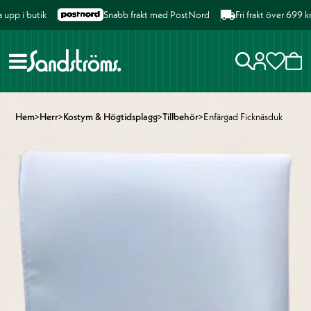
pp i butik
Snabb frakt med PostNord
Fri frakt över 699 kr
Hem
>
Herr
>
Kostym & Högtidsplagg
>
Tillbehör
>
Enfärgad Ficknäsduk