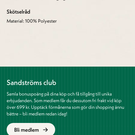
Skötselråd
Material: 100% Polyester
Sandströms club
Samla bonuspoäng på dina köp och få tillgång till unika
erbjudanden. Som medlem får du dessutom fri frakt vid köp
över 699 kr. Upptäck förmånerna som gör din shopping ännu
bättre – bli medlem redan idag!
Bli medlem