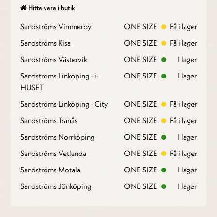
Hitta vara i butik
Sandströms Vimmerby
ONE SIZE
Få i lager
Sandströms Kisa
ONE SIZE
Få i lager
Sandströms Västervik
ONE SIZE
I lager
Sandströms Linköping - i-
ONE SIZE
I lager
HUSET
Sandströms Linköping - City
ONE SIZE
Få i lager
Sandströms Tranås
ONE SIZE
Få i lager
Sandströms Norrköping
ONE SIZE
I lager
Sandströms Vetlanda
ONE SIZE
Få i lager
Sandströms Motala
ONE SIZE
I lager
Sandströms Jönköping
ONE SIZE
I lager