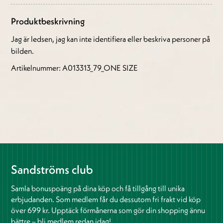
Produktbeskrivning
Jag är ledsen, jag kan inte identifiera eller beskriva personer på
bilden.
Artikelnummer: A013313_79_ONE SIZE
Sandströms club
Samla bonuspoäng på dina köp och få tillgång till unika
erbjudanden. Som medlem får du dessutom fri frakt vid köp
över 699 kr. Upptäck förmånerna som gör din shopping ännu
bättre – bli medlem redan idag!