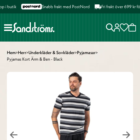
i butik
Snabb frakt med PostNord
Fri frakt över 699 kr f
Hem
>
Herr
>
Underkläder & Sovkläder
>
Pyjamasar
>
Pyjamas Kort Ärm & Ben - Black