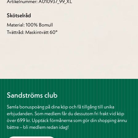
Artikelnummer: A010937_99_XL
Skötselråd
Material: 100% Bomull
Tvättråd: Maskintvätt 60°
Sandströms club
Samla bonuspoäng på dina köp och få tillgång till unika
erbjudanden. Som medlem får du dessutom fri frakt vid köp
över 699 kr. Upptäck förmånerna som gör din shopping ännu
bättre – bli medlem redan idag!