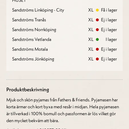
Sandströms Linköping - City
XL
Få i lager
Sandströms Tranås
XL
Ej i lager
Sandströms Norrköping
XL
Ej i lager
Sandströms Vetlanda
XL
I lager
Sandströms Motala
XL
Ej i lager
Sandströms Jönköping
XL
Ej i lager
Produktbeskrivning
Mjuk och skön pyjamas från Fathers & Friends. Pyjamasen har
korta ärmar och kort byxa med resår i midjan. Hela pyjamasen
är tillverkad i 100% bomull och passformen är lös vilket gör
den mycket bekväm att bära.