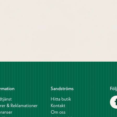
rmation
Sandströms
Föl
tjänst
Hitta butik
rer & Reklamationer
Kontakt
ranser
Om oss