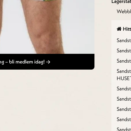
Lagersta
Webbl
Hitt
Sands
Sandst
Sandst
g – bli medlem idag!
Sandst
HUSE
Sandst
Sandst
Sands
Sands
Sands