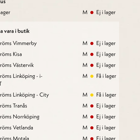
tus
ager
M
Ej i lager
a vara i butik
tröms Vimmerby
M
Ej i lager
röms Kisa
M
Ej i lager
röms Västervik
M
Ej i lager
röms Linköping - i-
M
Få i lager
T
röms Linköping - City
M
Få i lager
röms Tranås
M
Ej i lager
tröms Norrköping
M
Ej i lager
tröms Vetlanda
M
Ej i lager
tröms Motala
M
Ej i lager