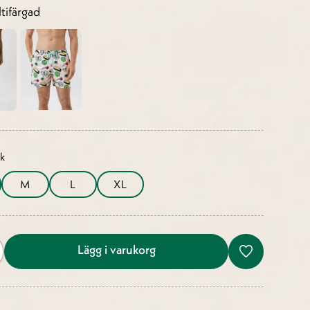
tifärgad
ek
M
L
XL
Lägg i varukorg