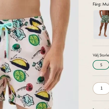
Färg: Mul
Välj Storl
S