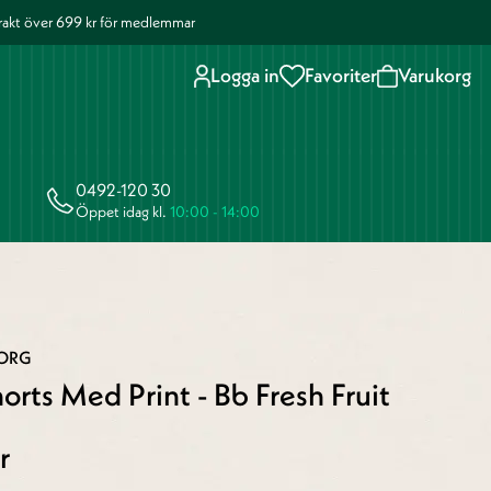
 frakt över 699 kr för medlemmar
Logga in
Favoriter
Varukorg
0492-120 30
Öppet idag kl.
10:00 - 14:00
BORG
orts Med Print - Bb Fresh Fruit
r