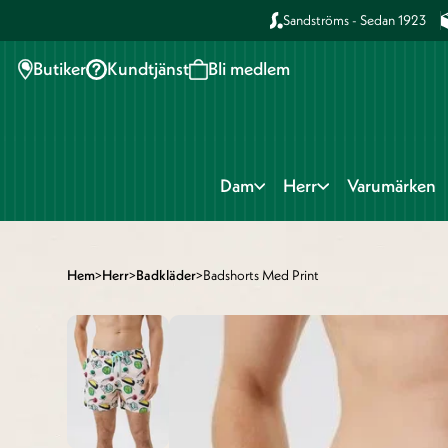
Sandströms - Sedan 1923
Butiker
Kundtjänst
Bli medlem
Dam
Herr
Varumärken
Hem
>
Herr
>
Badkläder
>
Badshorts Med Print