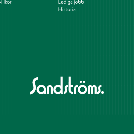
illkor
Lediga jobb
Historia
Produktion och design: Webbpartner