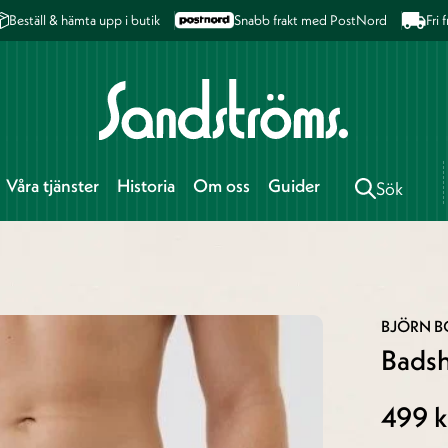
Beställ & hämta upp i butik
Snabb frakt med PostNord
Fri
Våra tjänster
Historia
Om oss
Guider
Sök
BJÖRN 
Badsh
499 k