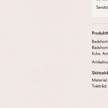
Sands
Produktb
Badshort
Badshorts
ficka. A
Artikel
Skötselr
Material
Tvättråd: