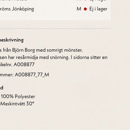
tröms Jönköping
M
Ej i lager
eskrivning
s från Björn Borg med somrigt mönster.
en har resårmidja med snörning. I sidorna sitter en
rtikelnr. A008877
nummer: A008877_77_M
åd
: 100% Polyester
 Maskintvätt 30°