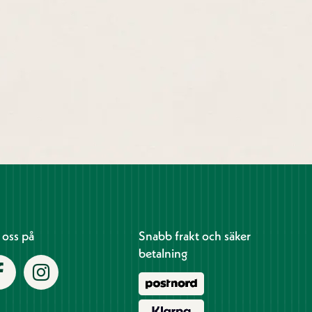
j oss på
Snabb frakt och säker
betalning