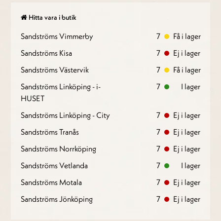
Hitta vara i butik
Sandströms Vimmerby
7
Få i lager
Sandströms Kisa
7
Ej i lager
Sandströms Västervik
7
Få i lager
Sandströms Linköping - i-
7
I lager
HUSET
Sandströms Linköping - City
7
Ej i lager
Sandströms Tranås
7
Ej i lager
Sandströms Norrköping
7
Ej i lager
Sandströms Vetlanda
7
I lager
Sandströms Motala
7
Ej i lager
Sandströms Jönköping
7
Ej i lager