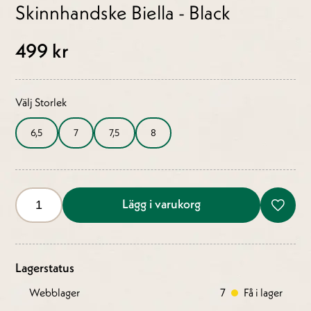
Skinnhandske Biella - Black
499 kr
Välj Storlek
6,5
7
7,5
8
Lägg i varukorg
Lagerstatus
Webblager
7
Få i lager