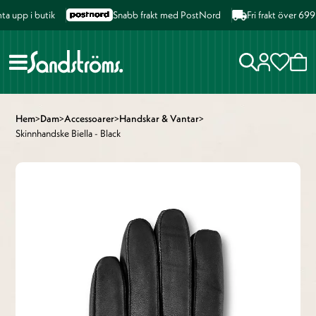
 upp i butik
Snabb frakt med PostNord
Fri frakt över 699 
Hem
>
Dam
>
Accessoarer
>
Handskar & Vantar
>
Skinnhandske Biella - Black