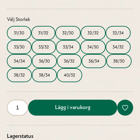
Välj Storlek
31/30
31/32
32/30
32/32
32/34
33/30
33/32
33/34
34/30
34/32
34/34
36/30
36/32
36/34
38/30
38/32
38/34
40/32
Lägg i varukorg
Lagerstatus