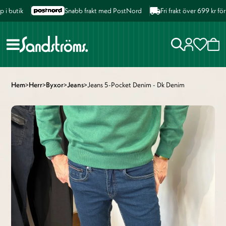
butik
Snabb frakt med PostNord
Fri frakt över 699 kr för 
Hem
>
Herr
>
Byxor
>
Jeans
>
Jeans 5-Pocket Denim - Dk Denim