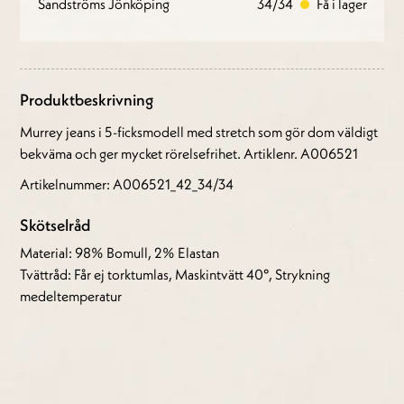
Sandströms Jönköping
34/34
Få i lager
Produktbeskrivning
Murrey jeans i 5-ficksmodell med stretch som gör dom väldigt
bekväma och ger mycket rörelsefrihet. Artiklenr. A006521
Artikelnummer: A006521_42_34/34
Skötselråd
Material: 98% Bomull, 2% Elastan
Tvättråd: Får ej torktumlas, Maskintvätt 40°, Strykning
medeltemperatur