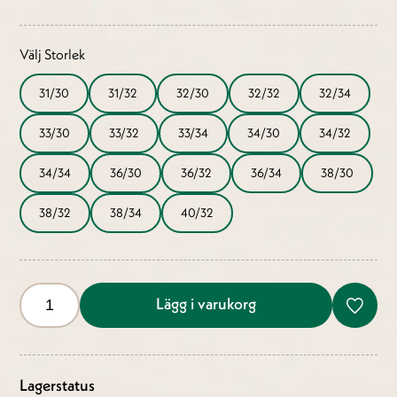
Välj Storlek
31/30
31/32
32/30
32/32
32/34
33/30
33/32
33/34
34/30
34/32
34/34
36/30
36/32
36/34
38/30
38/32
38/34
40/32
Lägg i varukorg
Lagerstatus