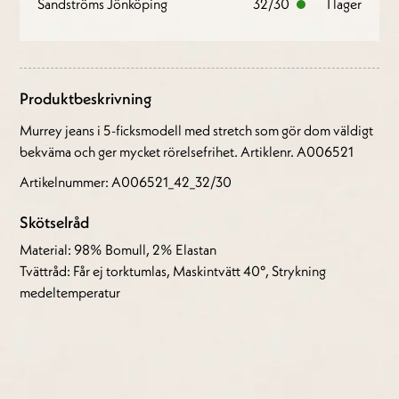
Sandströms Jönköping
32/30
I lager
Produktbeskrivning
Murrey jeans i 5-ficksmodell med stretch som gör dom väldigt
bekväma och ger mycket rörelsefrihet. Artiklenr. A006521
Artikelnummer: A006521_42_32/30
Skötselråd
Material: 98% Bomull, 2% Elastan
Tvättråd: Får ej torktumlas, Maskintvätt 40°, Strykning
medeltemperatur