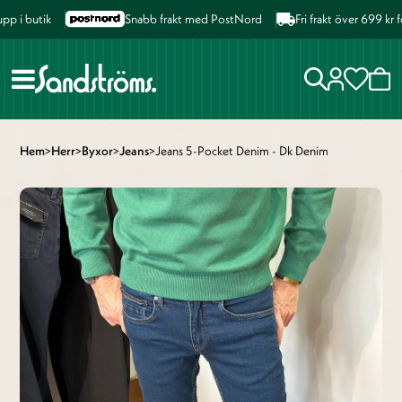
i butik
Snabb frakt med PostNord
Fri frakt över 699 kr fö
Hem
>
Herr
>
Byxor
>
Jeans
>
Jeans 5-Pocket Denim - Dk Denim