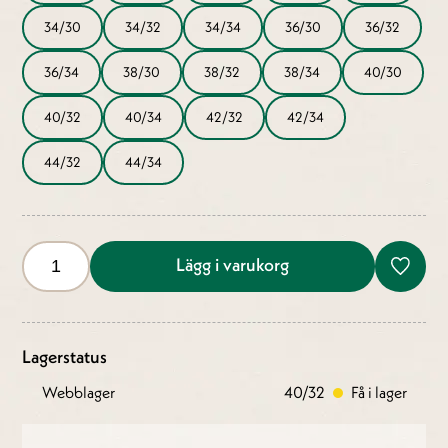
34/30
34/32
34/34
36/30
36/32
36/34
38/30
38/32
38/34
40/30
40/32
40/34
42/32
42/34
44/32
44/34
Lägg i varukorg
Lagerstatus
Webblager
40/32
Få i lager