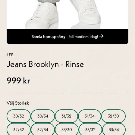
Samla bonuspoäng – bli medlem idag!
LEE
Jeans Brooklyn - Rinse
999 kr
Välj Storlek
30/32
30/34
31/32
31/34
32/30
32/32
32/34
33/30
33/32
33/34